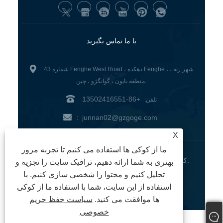
با ما تماس بگیرید
:شماره 43 Fenghe West Road ، دهکده Fenghe ، شهر رنه ،
منطقه بایون ، گوانگژو ، چین.
+86-13502416551
تلفن:
junnan02@gzgoge.com
:
X
ما از کوکی ها استفاده می کنیم تا تجربه مرور
کپی رایت © 2024 شرکت فناوری سمعی و بصری
Guangzhou Junnan ، .ltd. کلیه حقوق محفوظ است.
بهتری به شما ارائه دهیم، ترافیک سایت را تجزیه و
Links
Sitemap
RSS
XML
|
|
|
|
تحلیل کنیم و محتوا را شخصی سازی کنیم. با
سیاست حفظ حریم خصوصی
|
استفاده از این سایت، شما با استفاده ما از کوکی
ها موافقت می کنید.
سیاست حفظ حریم
خصوصی