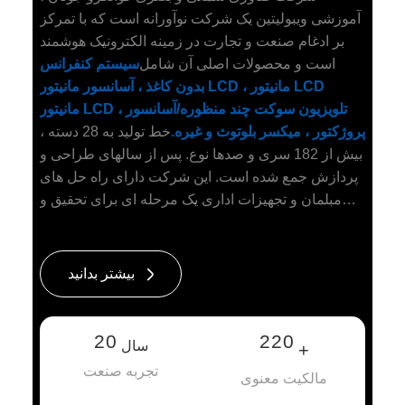
آموزشی ویبولیتین یک شرکت نوآورانه است که با تمرکز
بر ادغام صنعت و تجارت در زمینه الکترونیک هوشمند
است و محصولات اصلی آن شامل
سیستم کنفرانس
بدون کاغذ ، آسانسور مانیتور LCD ، مانیتور LCD
مانیتور LCD ، تلویزیون سوکت چند منظوره/آسانسور
پروژکتور ، میکسر بلوتوث و غیره.
خط تولید به 28 دسته ،
بیش از 182 سری و صدها نوع. پس از سالهای طراحی و
پردازش جمع شده است. این شرکت دارای راه حل های
مبلمان و تجهیزات اداری یک مرحله ای برای تحقیق و
توسعه ، توزیع ، فروش و خدمات مرتبط و همچنین
خطوط تولید کامل ، تجهیزات پیشرفته CNC ، تیم
طراحی قوی و تیم خدمات عالی پس از فروش است.
بیشتر بدانید
محصولات ما عمدتاً در میزهای اجرایی ارشد ، جداول
بزرگ کنفرانس ، انواع هتل های لوکس ، ساختمان های
اداری ، آزمایشگاه ها ، بانک ها ، پروژه های دولتی ، ادغام
20
220
سال
+
سیستم اداری و غیره استفاده می شود. ما کاملاً
تجربه صنعت
مالکیت معنوی
معتقدیم که با محصولات نوآورانه ، قیمت رقابتی و
خدمات عالی ، جونان در تلاش است تا در بازار و