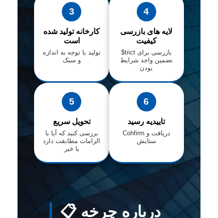
3
4
لایه های بازرسی
کارخانه تولید شده
کیفیت
است
$trict بازرسی برای
تولید با توجه به اندازه
تضمین واجد شرایط
و سبک
بودن
5
6
تاییدیه رسید
تحویل سریع
Cohfirm دریافت و
بررسی کنید که آیا با
ستایش
الزامات مطابقت دارد
یا خیر
📋 درباره چرخه